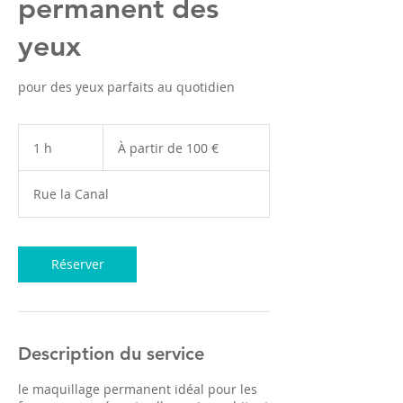
permanent des
yeux
pour des yeux parfaits au quotidien
À
partir
1 h
1
À partir de 100 €
de
100
euros
Rue la Canal
Réserver
Description du service
le maquillage permanent idéal pour les