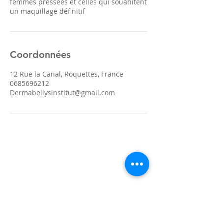
femmes pressées et celles qui souahitent
un maquillage définitif
Coordonnées
12 Rue la Canal, Roquettes, France
0685696212
Dermabellysinstitut@gmail.com
Soins visage experts
Rituels beauté visage
Soins corps
Maquillage permanent
Massages / Réflexologie
Blog
Contact