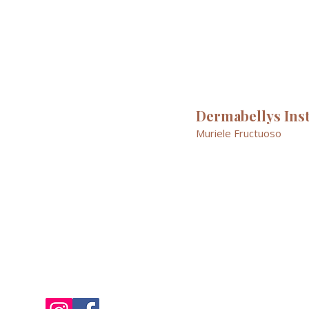
Dermabellys Ins
Muriele Fructuoso
Esthéticienne Skynoth
12 rue La Canal
Téléphone :
06.85
Ouvert
du Lun