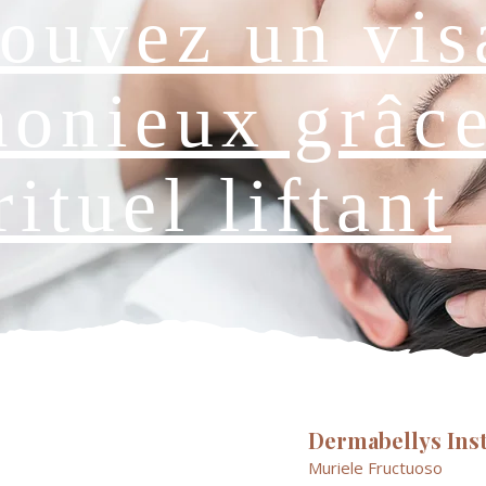
ouvez un vis
onieux grâc
rituel liftant
Dermabellys Ins
Muriele Fructuoso