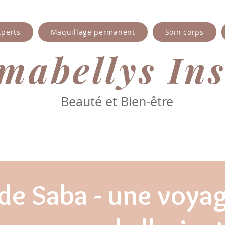
xperts
Maquillage permanent
Soin corps
abellys​ Ins
Beauté et Bien-être
 de Saba - une voyag