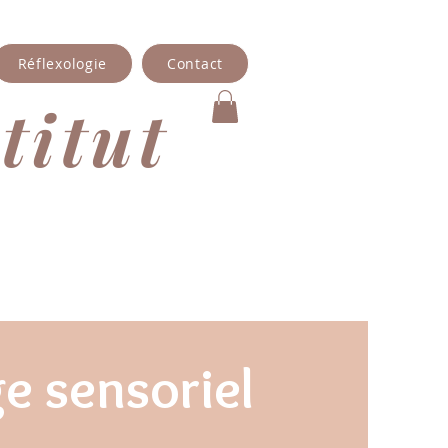
Réflexologie
Contact
titut
e sensoriel