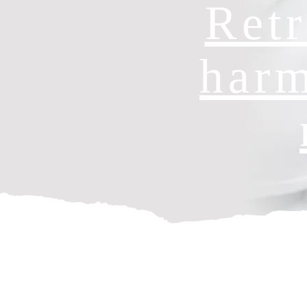
Retr
harm
Soins visage experts
Rituels beauté visage
Soins corps