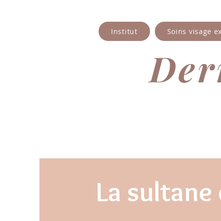
Institut
Soins visage e
Derm
La sultane