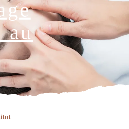
age
e au
titut