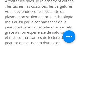
A traiter les rides, le relâchement cutané
, les tâches, les cicatrices, les vergetures.
Vous deviendrez une spécialiste du
plasma non seulement ar la technologie
mais aussi par la connaissance de la
peau dont je vous dévoilerai les secrets
grâce à mon expérience de naturopathe,
et mes connaissances de lecture de la
peau ce qui vous sera d'une aide
certaine.
Soins visage experts
Rituels beauté visage
Soins corps
Maquillage permanent
Massages / Réflexologie
Blog
Contact
Dermabellys Institut
Muriele Fructuoso
Esthéticienne Skynothérapeute
12 rue La Canal 31120 Roquettes