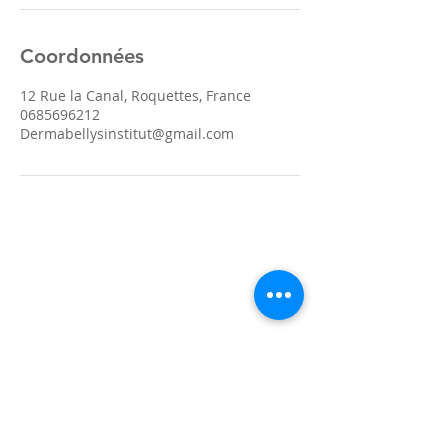
Coordonnées
12 Rue la Canal, Roquettes, France
0685696212
Dermabellysinstitut@gmail.com
Soins visage experts
Rituels beauté visage
Soins corps
Maquillage permanent
Massages / Réflexologie
Blog
Contact
Dermabellys Institut
Muriele Fructuoso
Esthéticienne Skynothérapeute